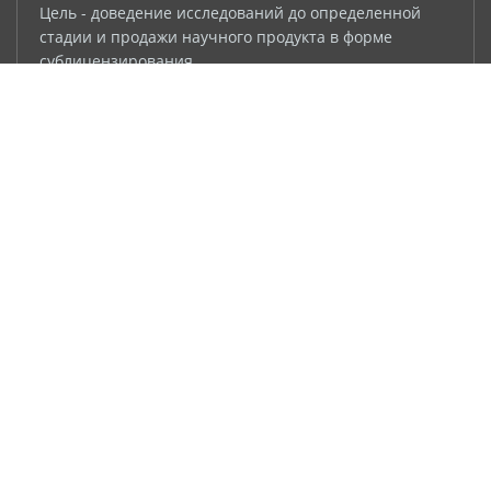
Цель - доведение исследований до определенной
стадии и продажи научного продукта в форме
сублицензирования.
Ориентировочная сумма инвестиций:
• Доклинические исследования от 40 млн руб.
• Клинические исследования, фаза 1
От 50 млн руб.
• Клинические исследования, фаза 2
От 100 млн руб.
• Клинические исследования, фаза 3
От 150 млн руб.